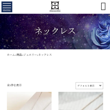

menu
ネックレス
ホーム
>
商品
>
ジュエリー
>
ネックレス
全3件を表示