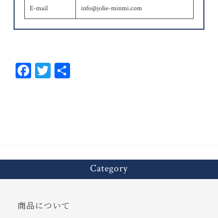
E-mail
info@jolie-minmi.com
Fa
T
共
ce
wi
有
bo
tt
ok
er
Category
商品について