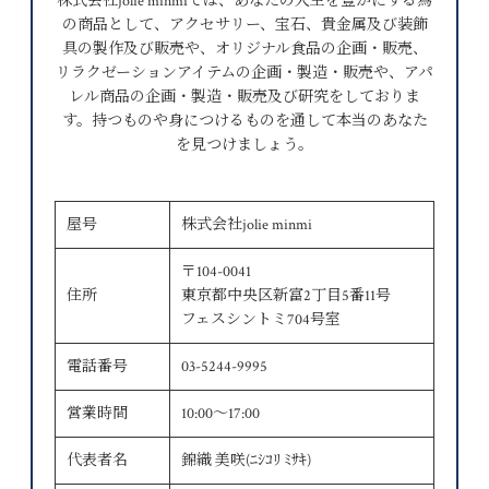
株式会社jolie minmiでは、あなたの人生を豊かにする為
の商品として、アクセサリー、宝石、貴金属及び装飾
具の製作及び販売や、オリジナル食品の企画・販売、
リラクゼーションアイテムの企画・製造・販売や、アパ
レル商品の企画・製造・販売及び研究をしておりま
す。持つものや身につけるものを通して本当のあなた
を見つけましょう。
屋号
株式会社jolie minmi
〒104-0041
住所
東京都中央区新富2丁目5番11号
フェスシントミ704号室
電話番号
03-5244-9995
営業時間
10:00～17:00
代表者名
錦織 美咲(ﾆｼｺﾘ ﾐｻｷ)