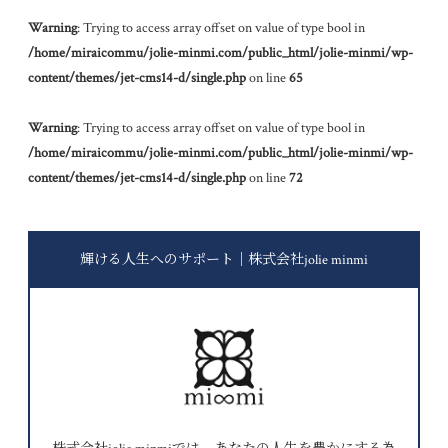
Warning
: Trying to access array offset on value of type bool in
/home/miraicommu/jolie-minmi.com/public_html/jolie-minmi/wp-
content/themes/jet-cms14-d/single.php
on line
65
Warning
: Trying to access array offset on value of type bool in
/home/miraicommu/jolie-minmi.com/public_html/jolie-minmi/wp-
content/themes/jet-cms14-d/single.php
on line
72
輝ける人生へのサポート｜株式会社jolie minmi